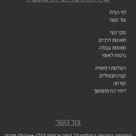
דף הבית
צור קשר
נזקי גוף
תאונות דרכים
תאונות עבודה
ביטוח לאומי
רשלנות רפואית
קצין תגמולים
קורונה
ייפוי כח מתמשך
צור קשר
כתובתנו: בית ימין, כצנלסון 13 קומה א׳ (חדר 213) אשקלון, מיקוד