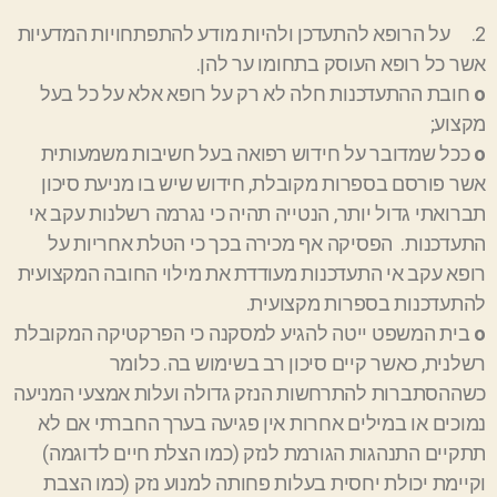
2. על הרופא להתעדכן ולהיות מודע להתפתחויות המדעיות
אשר כל רופא העוסק בתחומו ער להן.
ο
חובת ההתעדכנות חלה לא רק על רופא אלא על כל בעל
מקצוע;
ο
ככל שמדובר על חידוש רפואה בעל חשיבות משמעותית
אשר פורסם בספרות מקובלת, חידוש שיש בו מניעת סיכון
תברואתי גדול יותר, הנטייה תהיה כי נגרמה רשלנות עקב אי
התעדכנות. הפסיקה אף מכירה בכך כי הטלת אחריות על
רופא עקב אי התעדכנות מעודדת את מילוי החובה המקצועית
להתעדכנות בספרות מקצועית.
ο
בית המשפט ייטה להגיע למסקנה כי הפרקטיקה המקובלת
רשלנית, כאשר קיים סיכון רב בשימוש בה. כלומר
כשההסתברות להתרחשות הנזק גדולה ועלות אמצעי המניעה
נמוכים או במילים אחרות אין פגיעה בערך החברתי אם לא
תתקיים התנהגות הגורמת לנזק (כמו הצלת חיים לדוגמה)
וקיימת יכולת יחסית בעלות פחותה למנוע נזק (כמו הצבת