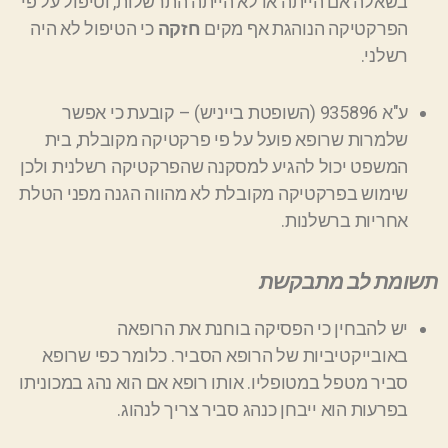
בשאלה אם הייתה או לא הייתה התרשלות, וטיפול על פי
הפ
ר
קטיקה הנוהגת אף מקים
חזקה
כי הטיפול לא היה
רשלני.
ע"א 935896 (השופטת בייניש)
–
קובעת כי אפשר
שלמרות שרופא פועל על פי פרקטיקה מקובלת, בית
המשפט יכול להגיע למסקנה שהפרקטיקה רשלנית ולכן
שימוש בפרקטיקה מקובלת לא מהווה הגנה מפני הטלת
אחריות ברשלנות.
תשומת לב מתבקשת
יש להבחין כי הפסיקה בוחנת את הרופאה
באובייקטיביות של הרופא הסביר. כלומר כפי שרופא
סביר מטפל ב
מטופליו. אותו רופא אם הוא נהג במכוניתו
בפרעות הוא ייבחן כנהג סביר צריך לנהוג.