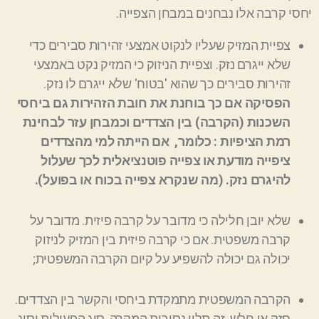
יחסי קרבה אלו נבחנים במבחן הצפייה.
צפיית המזיק שעליו לנקוט אמצעי זהירות סבירים כדי
שלא ייגרם נזק
.
וצפיית הניזוק כי המזיק נקט באמצעי
זהירות סבירים כך שהוא 'בטוח' שלא ייגרם לו נזק.
הפסיקה אם כך בוחנת את חובת הזהירות גם ביחסי
השכנות (הקרבה) בין הצדדים וכמבחן עזר לבחינת
רמת הציפיות : כלומר, אם הייתה למי מהצדדים
ציפייה מודעת או צפייה פוטנציאלית לכך שעלול
להיגרם נזק. (מה שנקרא צפייה בכוח או בפועל).
שלא יובן חלילה כי מדובר על קרבה פיזית. מדובר על
קר
ב
ה משפטית. אם כי קרבה פיזית בין המזיק לניזוק
יכולה גם יכולה להשפיע על קיום הקרבה המשפטית
;
הקרבה המשפטית מתמקדת ביחסי והקשר בין הצדדים.
חזק או חלש. זה תלוי נסיבות המקרה, סוג הפעילות וסוג