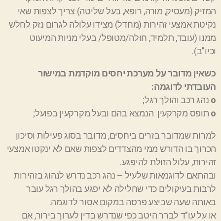
המזיק (מעסיק, מורה, רופא, בעל שליטה) צריך לצפות שאי
נקיטת אמצעי זהירות (מחדל) מצידו עלולה לגרום נזק לחלש
ממנו (עובד, תלמיד, חולה/מטופל/ בעלי מניות המיעוט
וכיו"ב).
כשאין מדובר על מערכת יחסים מוקדמת במישור
העובדתי לדוגמה:
ο
נהג רכב והולך רגל;
ο
תופס מקרקעין הנמצא בהם ובעל מקרקעין בפועל;
למרות שמדובר בזרים ביחסים, מדובר בסוג פעילות וסיכון
הכרוך בו הדורש ממי מהצדדים לצפות שאם לא ינקטו אמצעי
זהירות, עלול הזולת להיפגע.
ובהתאם לדוגמאות שלעיל
–
נהג רכב נדרש לנהוג בזהירות
לרבות בעיקולים כדי שחלילה לא יפגע בהולך רגל עובר
באותה שעה שביצע פרסה במקום אסור לדוגמה.
או על עו"ד לברר היטב כפי שנדרש בדין לערוך בירור, אם