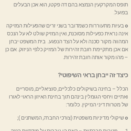
תופס המקרקעין הנמצא בהם דה פקטו, הוא אכן הבעלים
בפועל.
ο
בעיות מתעוררות כשמדובר בשני זרים שהפעילות המזיקה
אינה נראית כפעילות מסוכנת, ואין המזיק שולט
לא על הנכס
המהווה מקור סכנה ולא על הצד הנפגע. בית המשפט יבחן
אם אכן מתקיימת חובת זהירות של המזיק כלפי הניזוק. אם כן
–
מהו מקור אותה חובת זהירות.
כיצד זה ייבחן בראי השיפוטי?
הכלל
–
בחינה בשיקולים כלכליים, סוציאליים, מוסריים
ואתיים ויחסי הגומלין
בינהם
תוך בחינת האיזון הראוי לאורו
של מטרות דיני
הנזיקין
. כלומר:
ο
שיקולי מדיניות משפטית (צורכי החברה, המשתנים );
1. מטרות חברתיות
–
האם הן גוברות על מידתיות הנזק