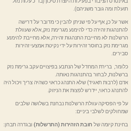
באינטרס הציבורי בפעילות היוצרת סיכון (בד"כ עלות מול
תועלת ומה גובר משניהם).
אשר על כן,
אף על פי שניתן להבין כי מדובר על דרישה
להתנהגות זהירה כדי להימנע מגרימת נזק, אלא שעוולת
הרשלנות לא מחייבת התנהגות זהירה, אלא מחייבת להימנע
מגרימת נזק בחוסר זהירות על ידי נקיטת אמצעי זהירות
סבירים.
כלומר, ברירת המחדל של הנתבע בפיצויים עקב גרימת נזק
ברשלנות, לבחור בהתנהגות נאותה.
אדם (לרבות תאגיד) שלא התנהג כראוי כשהיה צריך ויכול היה
להתנהג כראוי, יידרש לפצות את הניזוק.
על פי הפסיקה עוולת הרשלנות נבחנת בשלושה שלבים
שמחולקים לשלבי ביניים:
בחינת קיומה של
חובת הזהירות
(התרשלות)
ובגדרה תבחן: