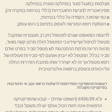
מצלמות במעגל סגור במחלקה סגורה במחלקה
פסיכיאטרית למניעת התאבדויות (כללי בטיחות במקרה זה);
ο
כפי שהוזכר, הקפדה על כללי בטיחות;
ο
העסקת רופא המורשה לעסוק בתחום בו הוא עוסק;
לדוגמה הומאופט שגרם למטופל נזק רב מעצם זה שמקבל
מטופל לטיפול אף שידע כי המטופל חולה סרטן קשה מאוד,
מהווה חריגה מרמת ההתנהגות לש מטפל סביר בפרט ואדם
סביר בכלל. המטפל לא ייבחן אומנם לפי סבירות פעולתו של
רופא מטפל אך זה לא ישחרר אותו מחובת הזהירות החלה
עליו כאדם וכעוסק ברפואה אלטרנטיבית.
דוגמאות מהפסיקה המתייחסות לרשלנות הרופא עקב אי התעדכנות
בפרקטיקה מקובלת:
ע"א 6936/09 (השופט עמית)
–
קובע שהפרקטיקה
הרפואית אינה חזות הכ
ו
ל, אולם יש לה משקל נכבד