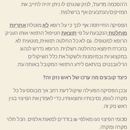
ה'הסכמה מדעת', לנזק שנגרם לו ניתן יהיה לחייב את
המזיקים/הנתבעים אף ברשלנות.
הפסיקה התייחסה אף לכך כי על רופא
לא
מוטלת
אחריות
מוחלטת
הנקבעת על פי
תוצאת
הטיפול הרפואי אותו העניק
הרופא למטופלו. גם לא כל החלטה רפואית, מוטעית לא
בהכרח תימצא כהחלטה רשלנית. הרופא נדרש לנהוג
במקצועיות ובמיומנות ולשקול את כלל השיקולים
הרלוובנטים בהתאם לידע הרפואי המקובל באותה עת.
כיצד קובעים מה ערכו של ראש נזק זה?
ובכן הפסיקה הפעילה שיקול דעת רחב אך מבוסס על כל
מקרה לגופו, נסיבותיו ותוצאותיו, כדי לאמדן את הפיצוי בגין
ראש נזק זה.
סכומי הפיצוי נעו מאלפי ₪ בודדים למאות אלפים. הכל תלוי
מקרה ומקרה.