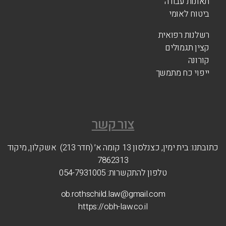
תאונות עבודה
ביטוח לאומי
רשלנות רפואית
קצין תגמולים
קורונה
ייפוי כח מתמשך
צור קשר
כתובתנו: בית ימין, כצנלסון 13 קומה א׳ (חדר 213) אשקלון, מיקוד
7862313
טלפון להתקשרות: 054-7931005
ob.rothschild.law@gmail.com
https://obh-law.co.il