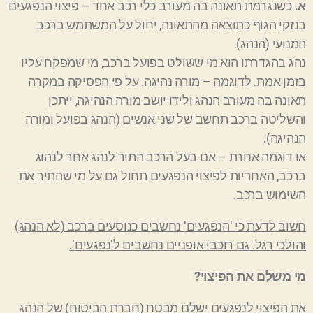
א.
כשנגרמת תאונה בה מעורב כלי רכב אחד – פיצוי הנפגעים
בנזקי הגוף כתוצאה מהתאונה, יחול על המשתמש ברכב
המנועי (הנהג).
נהג בהגדרתו הוא מי ששולט בפועל ברכב, מי שמפקח עליו
בזמן אמת. לדוגמה – מורה נהיגה. על פי הפסיקה במקרה
תאונה בה מעורב הנהג ולידו יושב מורה הנהיגה, ייתכן
והשליטה ברכב תחשב של שני אנשים (הנהג בפועל ומורה
הנהיגה).
או דוגמה אחרת – אם בעל הרכב התיר לנהג אחר לנהוג
ברכב, האחריות לפיצוי הנפגעים תחול גם על מי שהתיר את
השימוש ברכב.
חשוב לדעת כי 'הנפגעים' נחשבים כנוסעים ברכב (לא הנהג)
והולכי רגל. גם רוכבי אופניים נחשבים ל'נפגעים'.
מי משלם את הפיצוי?
את הפיצוי לנפגעים ישלם מבטח (חברת הביטוח) של הנהג